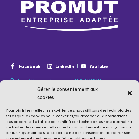
Facebook
LinkedIn
Youtube
1 rue Clément Desormes, 21000 DIJON
Gérer le consentement aux
0974 350 350
(non surtaxé)
cookies
contact@promut.fr
promut.fr
Pour offrir les meilleures expériences, nous utilisons des technologies
telles que les cookies pour stocker et/ou accéder aux informations
des appareils. Le fait de consentir à ces technologies nous permettra
de traiter des données telles que le comportement de navigation ou
les ID uniques sur ce site. Le fait de ne pas consentir ou de retirer son
consentement peut avoir un effet négatif sur certaines