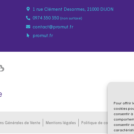
1 rue Clément Desormes, 21000 DIJON
0974 350 350
(non surtaxé)
contact@promut.fr
promut.fr
Pour offrir 
cookies pou
consentir à
comportemen
ons Générales de Vente
Mentions légales
Politique de confidentialité
consentir o
caractéristi