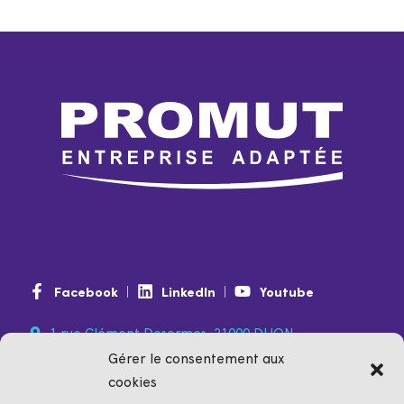
Facebook
LinkedIn
Youtube
1 rue Clément Desormes, 21000 DIJON
Gérer le consentement aux
0974 350 350
(non surtaxé)
cookies
contact@promut.fr