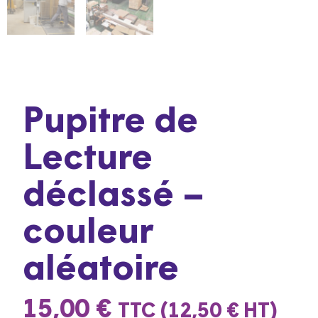
Pupitre de
Lecture
déclassé –
couleur
aléatoire
15,00
€
TTC (
12,50
€
HT)