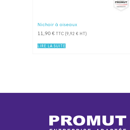
Nichoir à oiseaux
11,90
€
TTC (
9,92
€
HT)
LIRE LA SUITE