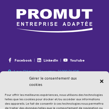
Facebook
LinkedIn
Youtube
1 rue Clément Desormes, 21000 DIJON
Gérer le consentement aux
0974 350 350
(non surtaxé)
cookies
contact@promut.fr
promut.fr
Pour offrir les meilleures expériences, nous utilisons des technologies
telles que les cookies pour stocker et/ou accéder aux informations
des appareils. Le fait de consentir à ces technologies nous permettra
de traiter des données telles que le comportement de navigation ou