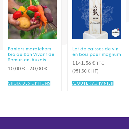
Paniers maraîchers
Lot de caisses de vin
bio au Bon Vivant de
en bois pour magnum
Semur-en-Auxois
1141,56
€
TTC
10,00
€
–
30,00
€
(
951,30
€
HT)
CHOIX DES OPTIONS
AJOUTER AU PANIER